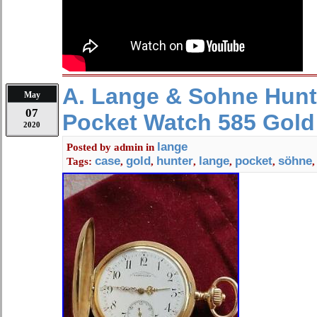
A. Lange & Sohne Hunt
May
07
Pocket Watch 585 Gold
2020
lange
Posted by
admin
in
case
gold
hunter
lange
pocket
söhne
Tags:
,
,
,
,
,