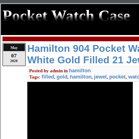
Pocket Watch Case
Hamilton 904 Pocket W
May
07
White Gold Filled 21 J
2020
hamilton
Posted by
admin
in
filled
gold
hamilton
jewel
pocket
wat
Tags:
,
,
,
,
,